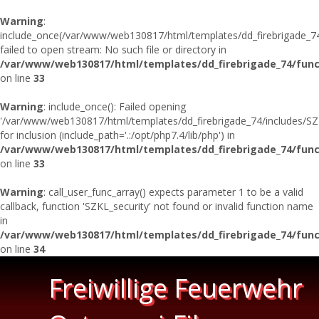
Warning
:
include_once(/var/www/web130817/html/templates/dd_firebrigade_74/
failed to open stream: No such file or directory in
/var/www/web130817/html/templates/dd_firebrigade_74/func
on line
33
Warning
: include_once(): Failed opening
'/var/www/web130817/html/templates/dd_firebrigade_74/includes/SZK
for inclusion (include_path='.:/opt/php7.4/lib/php') in
/var/www/web130817/html/templates/dd_firebrigade_74/func
on line
33
Warning
: call_user_func_array() expects parameter 1 to be a valid
callback, function 'SZKL_security' not found or invalid function name
in
/var/www/web130817/html/templates/dd_firebrigade_74/func
on line
34
Freiwillige Feuerwehr