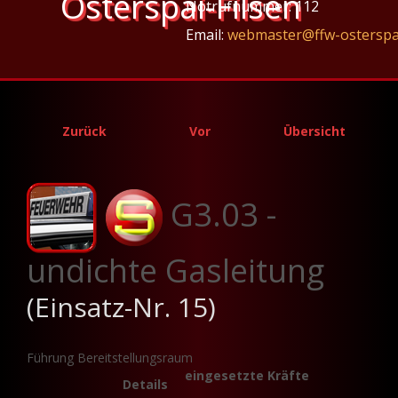
Osterspai-Filsen
Notrufnummer: 112
Email:
webmaster@ffw-osterspa
Zurück
Vor
Übersicht
G3.03 -
undichte Gasleitung
(Einsatz-Nr. 15)
Führung Bereitstellungsraum
eingesetzte Kräfte
Details