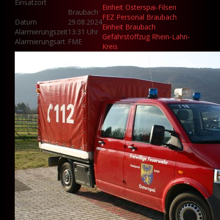
Einsatzort
Einheit Osterspai-Filsen
Braubach
FEZ Personal Braubach
Datum
29.08.2024
Einheit Braubach
Alarmierungszeit
13:31 Uhr
Gefahrstoffzug Rhein-Lahn-
Alarmierungsart
FME
Kreis