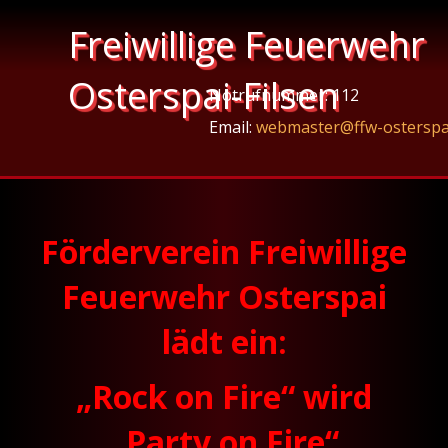
Freiwillige Feuerwehr
Osterspai-Filsen
Notrufnummer: 112
Email:
webmaster@ffw-osterspa
Förderverein Freiwillige
Feuerwehr Osterspai
lädt ein:
„Rock on Fire“ wird
„Party on Fire“