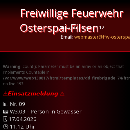
Freiwillige Feuerwehr
Osterspai-Filsen
Notrufnummer: 112
Email:
webmaster@ffw-osterspa
Warning
: count(): Parameter must be an array or an object that
implements Countable in
/var/www/web130817/html/templates/dd_firebrigade_74/htm
on line
193
⚠𝙀𝙞𝙣𝙨𝙖𝙩𝙯𝙢𝙚𝙡𝙙𝙪𝙣𝙜 ⚠
📊 Nr. 09
📟 W3.03 - Person in Gewässer
🗓 17.04.2026
🕒 11:12 Uhr