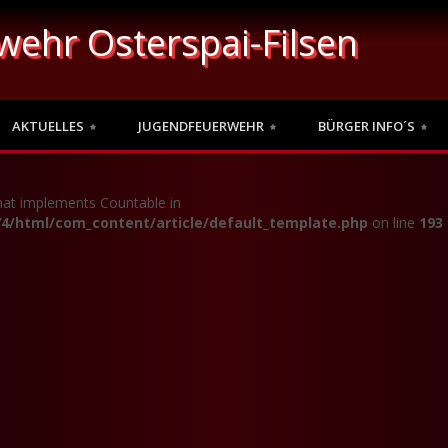
rwehr Osterspai-Filsen
AKTUELLES
JUGENDFEUERWEHR
BÜRGER INFO´S
that implements Countable in
4/html/com_content/article/default_template.php
on line
193