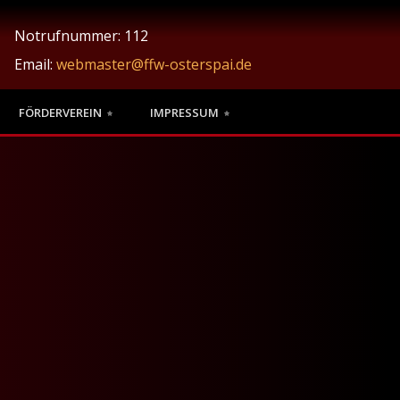
Notrufnummer: 112
Email:
webmaster@ffw-osterspai.de
FÖRDERVEREIN
IMPRESSUM