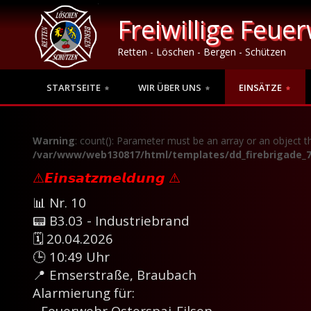
Freiwillige Feue
Retten - Löschen - Bergen - Schützen
STARTSEITE
WIR ÜBER UNS
EINSÄTZE
Warning
: count(): Parameter must be an array or an object 
/var/www/web130817/html/templates/dd_firebrigade_7
⚠𝙀𝙞𝙣𝙨𝙖𝙩𝙯𝙢𝙚𝙡𝙙𝙪𝙣𝙜 ⚠
📊 Nr. 10
📟 B3.03 - Industriebrand
🗓 20.04.2026
🕒 10:49 Uhr
📍 Emserstraße, Braubach
Alarmierung für:
- Feuerwehr Osterspai-Filsen